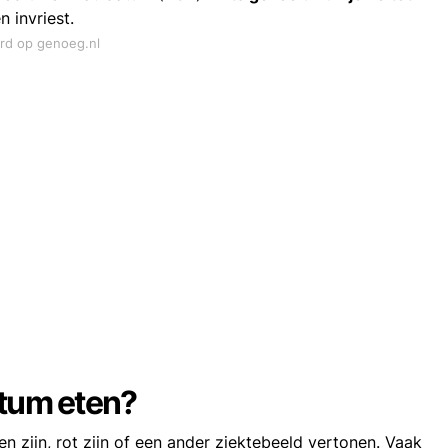
n invriest.
ord op genoeg.nl
atum eten?
n zijn, rot zijn of een ander ziektebeeld vertonen. Vaak