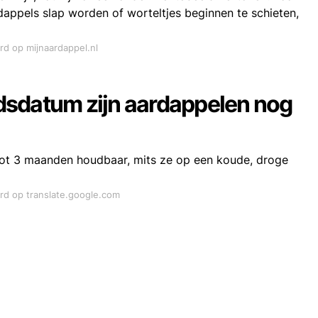
rdappels slap worden of worteltjes beginnen te schieten,
rd op mijnaardappel.nl
dsdatum zijn aardappelen nog
ot 3 maanden houdbaar, mits ze op een koude, droge
ord op translate.google.com