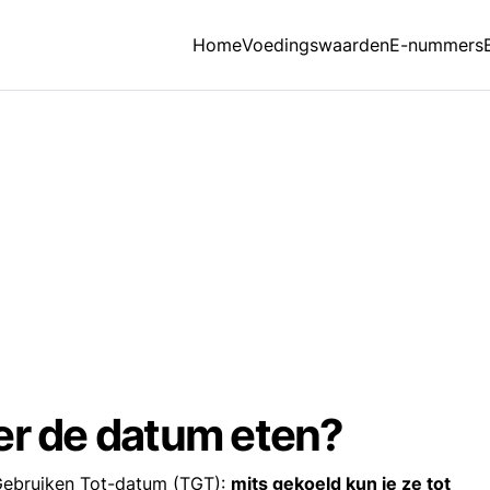
Home
Voedingswaarden
E-nummers
er de datum eten?
 Gebruiken Tot-datum (TGT):
mits gekoeld kun je ze tot