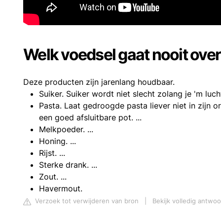
Welk voedsel gaat nooit ove
Deze producten zijn jarenlang houdbaar.
Suiker. Suiker wordt niet slecht zolang je 'm lucht
Pasta. Laat gedroogde pasta liever niet in zijn o
een goed afsluitbare pot. ...
Melkpoeder. ...
Honing. ...
Rijst. ...
Sterke drank. ...
Zout. ...
Havermout.
Verzoek tot verwijderen van bron
|
Bekijk volledig antwoo