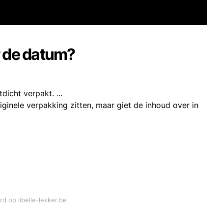
r de datum?
dicht verpakt. ...
riginele verpakking zitten, maar giet de inhoud over in
rd op libelle-lekker.be