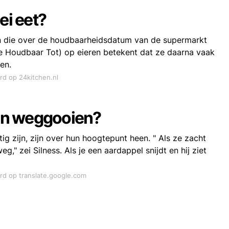
ei eet?
ren die over de houdbaarheidsdatum van de supermarkt
e Houdbaar Tot) op eieren betekent dat ze daarna vaak
en.
ord op 24kitchen.nl
en weggooien?
g zijn, zijn over hun hoogtepunt heen. " Als ze zacht
g," zei Silness. Als je een aardappel snijdt en hij ziet
ord op translate.google.com