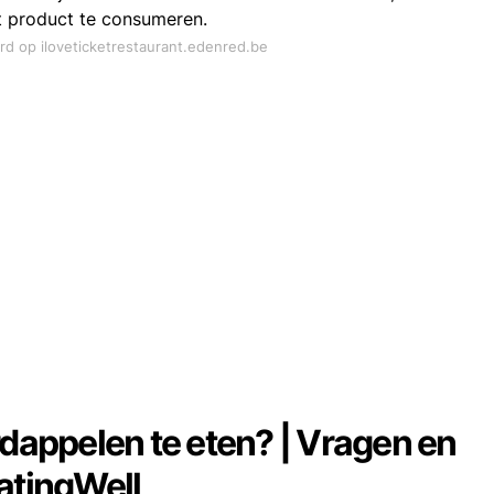
t product te consumeren.
ord op iloveticketrestaurant.edenred.be
rdappelen te eten? | Vragen en
atingWell