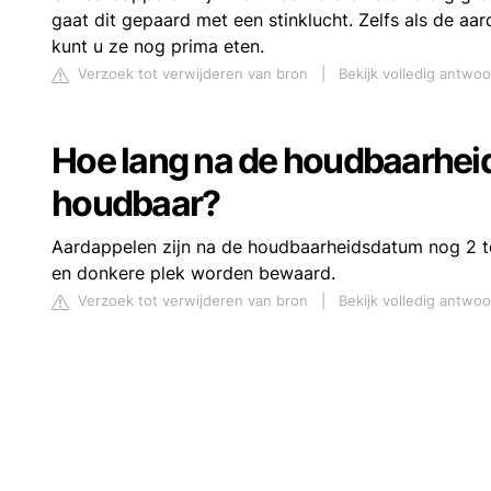
gaat dit gepaard met een stinklucht. Zelfs als de aa
kunt u ze nog prima eten.
Verzoek tot verwijderen van bron
|
Bekijk volledig antwoo
Hoe lang na de houdbaarhei
houdbaar?
Aardappelen zijn na de houdbaarheidsdatum nog 2 t
en donkere plek worden bewaard.
Verzoek tot verwijderen van bron
|
Bekijk volledig antwo