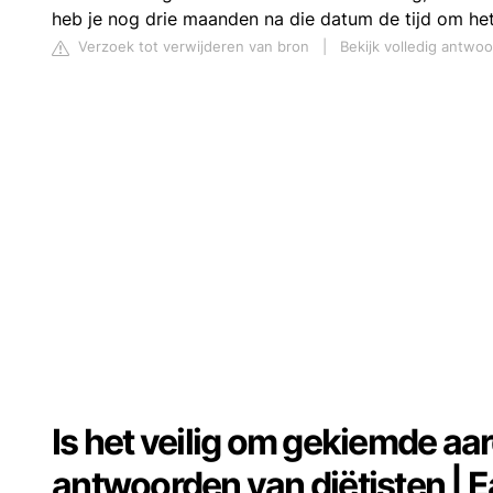
heb je nog drie maanden na die datum de tijd om he
Verzoek tot verwijderen van bron
|
Bekijk volledig antwo
Is het veilig om gekiemde aa
antwoorden van diëtisten | E