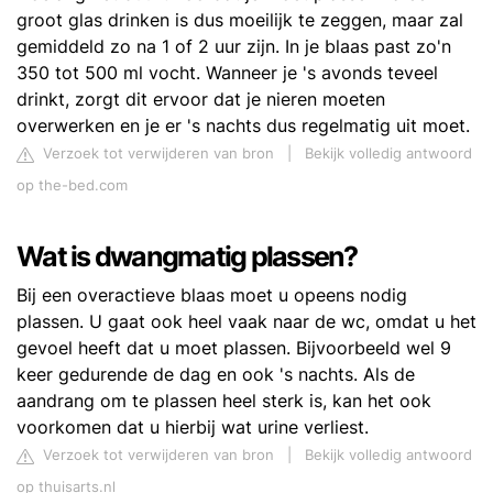
groot glas drinken is dus moeilijk te zeggen, maar zal
gemiddeld zo na 1 of 2 uur zijn. In je blaas past zo'n
350 tot 500 ml vocht. Wanneer je 's avonds teveel
drinkt, zorgt dit ervoor dat je nieren moeten
overwerken en je er 's nachts dus regelmatig uit moet.
Verzoek tot verwijderen van bron
|
Bekijk volledig antwoord
op the-bed.com
Wat is dwangmatig plassen?
Bij een overactieve blaas moet u opeens nodig
plassen. U gaat ook heel vaak naar de wc, omdat u het
gevoel heeft dat u moet plassen. Bijvoorbeeld wel 9
keer gedurende de dag en ook 's nachts. Als de
aandrang om te plassen heel sterk is, kan het ook
voorkomen dat u hierbij wat urine verliest.
Verzoek tot verwijderen van bron
|
Bekijk volledig antwoord
op thuisarts.nl