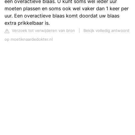
een overactieve blaas. U kunt soms wel ieder uur
moeten plassen en soms ook wel vaker dan 1 keer per
uur. Een overactieve blaas komt doordat uw blaas
extra prikkelbaar is.
Verzoek tot verwijderen van bron
|
Bekijk volledig antwoord
op moetiknaardedokter.nl