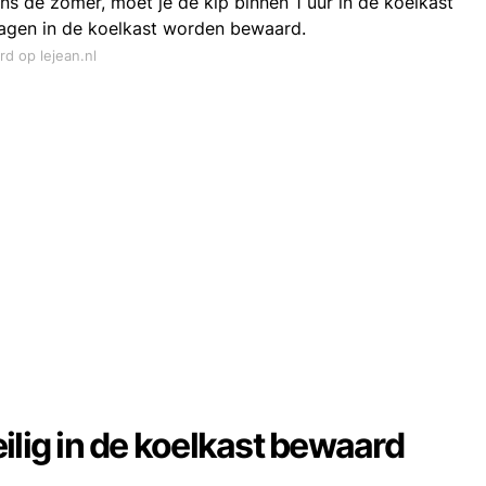
ns de zomer, moet je de kip binnen 1 uur in de koelkast
dagen in de koelkast worden bewaard.
rd op lejean.nl
ilig in de koelkast bewaard