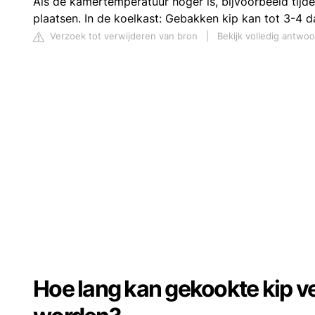
Als de kamertemperatuur hoger is, bijvoorbeeld tijde
plaatsen. In de koelkast: Gebakken kip kan tot 3-4 
Verzoek tot verwijderen van bron
|
Bekijk volledig antwoo
Hoe lang kan gekookte kip ve