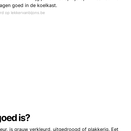
dagen goed in de koelkast.
ord op lekkervanbijons.be
goed is?
ur, is grauw verkleurd, uitgedroogd of plakkerig. Eet