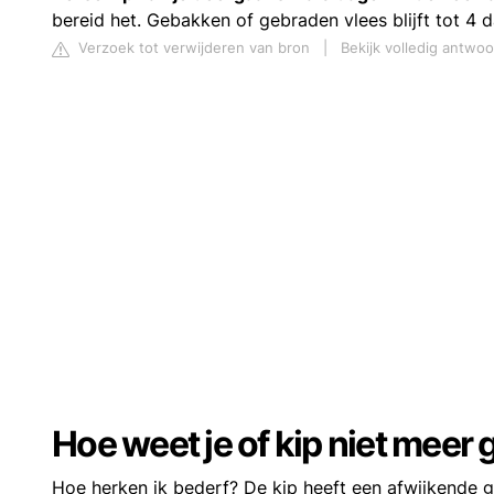
bereid het. Gebakken of gebraden vlees blijft tot 4 
Verzoek tot verwijderen van bron
|
Bekijk volledig antwo
Hoe weet je of kip niet meer 
Hoe herken ik bederf? De kip heeft een afwijkende ge