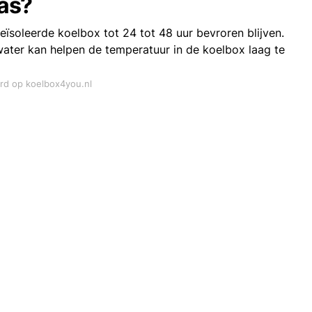
tas?
ïsoleerde koelbox tot 24 tot 48 uur bevroren blijven.
water kan helpen de temperatuur in de koelbox laag te
ord op koelbox4you.nl