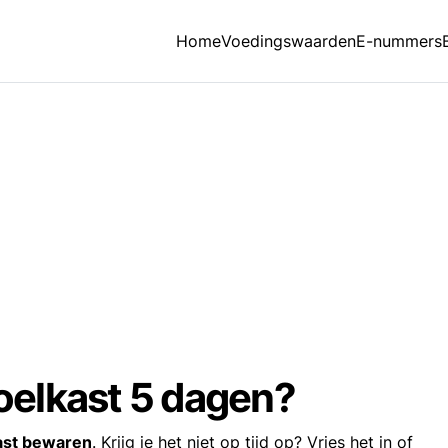
Home
Voedingswaarden
E-nummers
koelkast 5 dagen?
kast bewaren
. Krijg je het niet op tijd op? Vries het in of