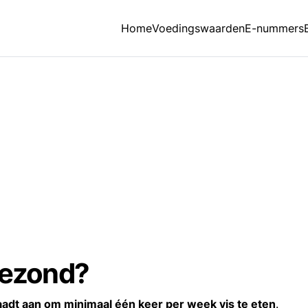
Home
Voedingswaarden
E-nummers
gezond?
adt aan om minimaal één keer per week vis te eten
.