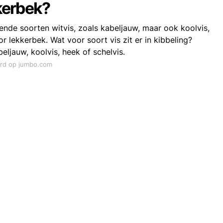
kkerbek?
llende soorten witvis, zoals kabeljauw, maar ook koolvis,
r lekkerbek. Wat voor soort vis zit er in kibbeling?
eljauw, koolvis, heek of schelvis.
ord op jumbo.com