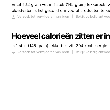
Er zit 16,2 gram vet in 1 stuk (145 gram) lekkerbek,
bloedvaten is het gezond om vooral producten te ki
Verzoek tot verwijderen van bron
|
Bekijk volledig antwo
Hoeveel calorieën zitten er i
In 1 stuk (145 gram) lekkerbek zit: 304 kcal energie.
Verzoek tot verwijderen van bron
|
Bekijk volledig antwo