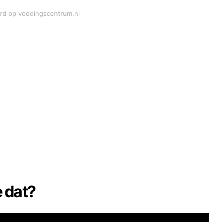
ord op voedingscentrum.nl
 dat?