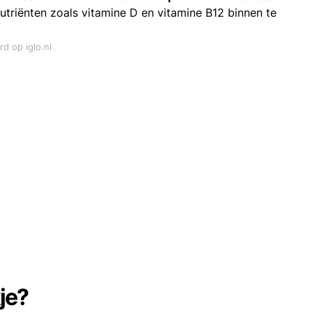
utriënten zoals vitamine D en vitamine B12 binnen te
rd op iglo.nl
je?