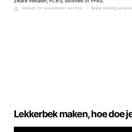
zware metalen, PCB's, dioxines of PFAS.
Verzoek tot verwijderen van bron
|
Bekijk volledig antwo
Lekkerbek maken, hoe doe je