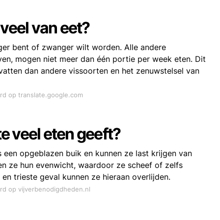
e veel van eet?
nger bent of zwanger wilt worden. Alle andere
ven, mogen niet meer dan één portie per week eten. Dit
atten dan andere vissoorten en het zenuwstelsel van
ord op translate.google.com
te veel eten geeft?
is een opgeblazen buik en kunnen ze last krijgen van
n ze hun evenwicht, waardoor ze scheef of zelfs
n trieste geval kunnen ze hieraan overlijden.
ord op vijverbenodigdheden.nl