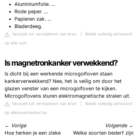
Aluminiumfolie. ...
Rode peper. ...
Papieren zak. ...
Bladerdeeg.
Verzoek tot verwijderen van bron
|
Bekijk volledig antwoord
op elle.com
Is magnetronkanker verwekkend?
Is dicht bij een werkende microgolfoven staan
kankerverwekkend? Nee, het is veilig om door het
glazen venster van een microgolfoven te kijken.
Microgolfovens sturen elektromagnetische stralen uit.
Verzoek tot verwijderen van bron
|
Bekijk volledig antwoord
op allesoverkanker.be
←
Vorige
Volgende
→
Hoe herken je een zieke
Welke soorten bederf zijn