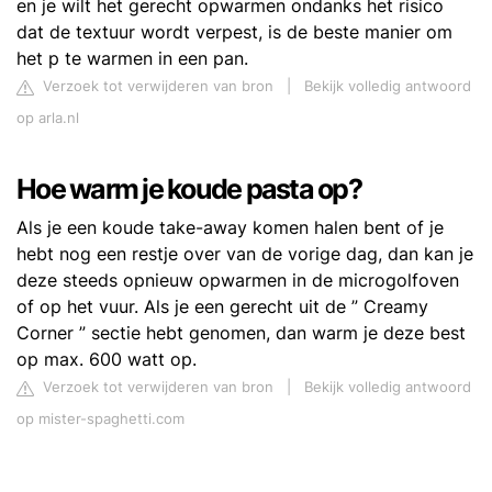
en je wilt het gerecht opwarmen ondanks het risico
dat de textuur wordt verpest, is de beste manier om
het p te warmen in een pan.
Verzoek tot verwijderen van bron
|
Bekijk volledig antwoord
op arla.nl
Hoe warm je koude pasta op?
Als je een koude take-away komen halen bent of je
hebt nog een restje over van de vorige dag, dan kan je
deze steeds opnieuw opwarmen in de microgolfoven
of op het vuur. Als je een gerecht uit de ” Creamy
Corner ” sectie hebt genomen, dan warm je deze best
op max. 600 watt op.
Verzoek tot verwijderen van bron
|
Bekijk volledig antwoord
op mister-spaghetti.com