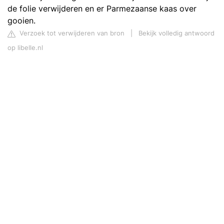
de folie verwijderen en er Parmezaanse kaas over
gooien.
Verzoek tot verwijderen van bron
|
Bekijk volledig antwoord
op libelle.nl