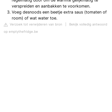
regelmatig door om de warmte gelijkmatig te
verspreiden en aanbakken te voorkomen.
Voeg desnoods een beetje extra saus (tomaten of
room) of wat water toe.
Verzoek tot verwijderen van bron
|
Bekijk volledig antwoord
op emptythefridge.be