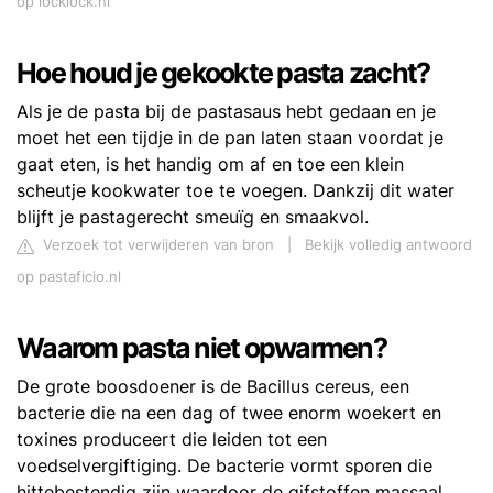
op locklock.nl
Hoe houd je gekookte pasta zacht?
Als je de pasta bij de pastasaus hebt gedaan en je
moet het een tijdje in de pan laten staan voordat je
gaat eten, is het handig om af en toe een klein
scheutje kookwater toe te voegen. Dankzij dit water
blijft je pastagerecht smeuïg en smaakvol.
Verzoek tot verwijderen van bron
|
Bekijk volledig antwoord
op pastaficio.nl
Waarom pasta niet opwarmen?
De grote boosdoener is de Bacillus cereus, een
bacterie die na een dag of twee enorm woekert en
toxines produceert die leiden tot een
voedselvergiftiging. De bacterie vormt sporen die
hittebestendig zijn waardoor de gifstoffen massaal