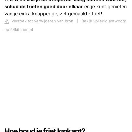
schud de frieten goed door elkaar
en je kunt genieten
van je extra knapperige, zelfgemaakte friet!
Verzoek tot verwijderen van bron
|
Bekijk volledig antwoord
op 24kitchen.nl
Hoe houd je friet krokant?