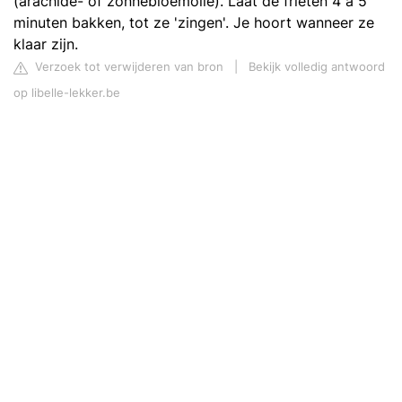
(arachide- of zonnebloemolie). Laat de frieten 4 à 5
minuten bakken, tot ze 'zingen'. Je hoort wanneer ze
klaar zijn.
Verzoek tot verwijderen van bron
|
Bekijk volledig antwoord
op libelle-lekker.be