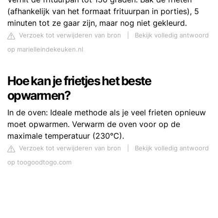
(afhankelijk van het formaat frituurpan in porties), 5
minuten tot ze gaar zijn, maar nog niet gekleurd.
Verzoek tot verwijderen van bron
|
Bekijk volledig antwoord
op marielleindekeuken.nl
Hoe kan je frietjes het beste
opwarmen?
In de oven: Ideale methode als je veel frieten opnieuw
moet opwarmen. Verwarm de oven voor op de
maximale temperatuur (230°C).
Verzoek tot verwijderen van bron
|
Bekijk volledig antwoord
op toogoodtogo.com