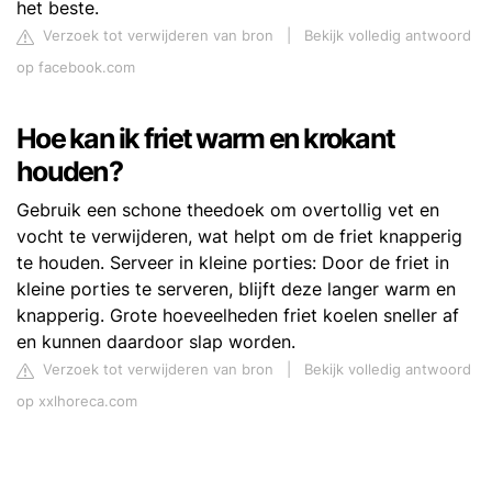
het beste.
Verzoek tot verwijderen van bron
|
Bekijk volledig antwoord
op facebook.com
Hoe kan ik friet warm en krokant
houden?
Gebruik een schone theedoek om overtollig vet en
vocht te verwijderen, wat helpt om de friet knapperig
te houden. Serveer in kleine porties: Door de friet in
kleine porties te serveren, blijft deze langer warm en
knapperig. Grote hoeveelheden friet koelen sneller af
en kunnen daardoor slap worden.
Verzoek tot verwijderen van bron
|
Bekijk volledig antwoord
op xxlhoreca.com