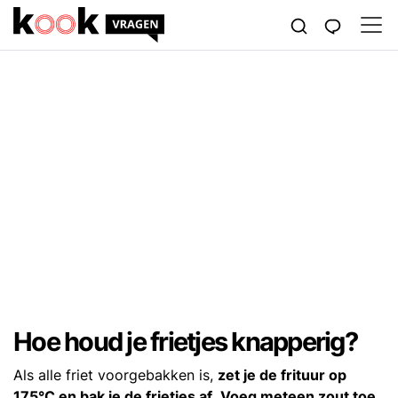
Hoe houd je frietjes knapperig?
Als alle friet voorgebakken is,
zet je de frituur op
175°C en bak je de frietjes af.
Voeg meteen zout toe,