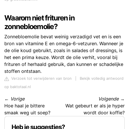
Waarom niet frituren in
zonnebloemolie?
Zonnebloemolie bevat weinig verzadigd vet en is een
bron van vitamine E en omega-6-vetzuren. Wanneer je
de olie koud gebruikt, zoals in salades of dressings, is
het een prima keuze. Wordt de olie verhit, vooral bij
frituren of herhaald gebruik, dan kunnen er schadelijke
stoffen ontstaan.
Verzoek tot verwijderen van bron
|
Bekijk volledig antwoord
op baktotaal.nl
←
Vorige
Volgende
→
Hoe haal je bittere
Wat gebeurt er als je hyper
smaak weg uit soep?
wordt door koffie?
Heb je suggesties?