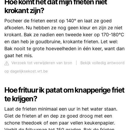
Hoe komt het dat mijn frieten niet
krokant zijn?
Pocheer de frieten eerst op 140° en laat ze goed
afkoelen. Nu hebben ze nog geen kleur en zijn ze niet
krokant. Bak ze nadien een tweede keer op 170-180°C
en dan heb je goudbruine, krokante frieten. Let wel:
Bak nooit te grote hoeveelheden in één keer, want dan
gaat het mis.
Verzoek tot verwijderen van bron
|
Bekijk volledig antwoord
op dagelijksekost.vrt.be
Hoe frituur ik patat om knapperige friet
te krijgen?
Laat de frieten minimaal een uur in het water staan.
Giet de frieten af en dep ze goed droog met een
schone theedoek of een paar vellen keukenpapier.
Verhit de frituurpan tot 150 graden. Bak de frieten