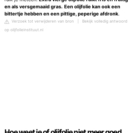
en als versgemaaid gras.
Een olijfolie kan ook een
bittertje hebben en een pittige, peperige afdronk
.
Verzoek tot verwijderen van bron
|
Bekijk volledig antwoord
op olijfolieinstituut.nl
Hoe weet je of olijfolie niet meer goed