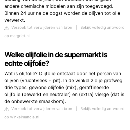
andere chemische middelen aan zijn toegevoegd.
Binnen 24 uur na de oogst worden de olijven tot olie
verwerkt.
Verzoek tot verwijderen van bron
|
Bekijk volledig antwoord
op margriet.nl
Welke olijfolie in de supermarkt is
echte olijfolie?
Wat is olijfolie? Olijfolie ontstaat door het persen van
olijven (vruchtvlees + pit). In de winkel zie je grofweg
drie types: gewone olijfolie (mix), geraffineerde
olijfolie (bewerkt en neutraler) en (extra) vierge (dat is
de onbewerkte smaakbom).
Verzoek tot verwijderen van bron
|
Bekijk volledig antwoord
op winkelmandje.nl