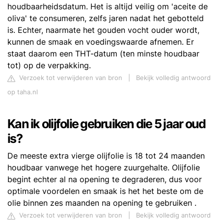
houdbaarheidsdatum. Het is altijd veilig om 'aceite de
oliva' te consumeren, zelfs jaren nadat het gebotteld
is. Echter, naarmate het gouden vocht ouder wordt,
kunnen de smaak en voedingswaarde afnemen. Er
staat daarom een THT-datum (ten minste houdbaar
tot) op de verpakking.
Verzoek tot verwijderen van bron
|
Bekijk volledig antwoord
op taha.nl
Kan ik olijfolie gebruiken die 5 jaar oud
is?
De meeste extra vierge olijfolie is 18 tot 24 maanden
houdbaar vanwege het hogere zuurgehalte. Olijfolie
begint echter al na opening te degraderen, dus voor
optimale voordelen en smaak is het het beste om de
olie binnen zes maanden na opening te gebruiken .
Verzoek tot verwijderen van bron
|
Bekijk volledig antwoord