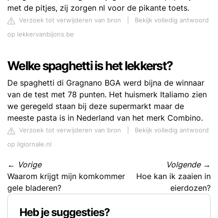
met de pitjes, zij zorgen nl voor de pikante toets.
Verzoek tot verwijderen van bron
|
Bekijk volledig antwoord
op lekkervanbijons.be
Welke spaghetti is het lekkerst?
De spaghetti di Gragnano BGA werd bijna de winnaar
van de test met 78 punten. Het huismerk Italiamo zien
we geregeld staan bij deze supermarkt maar de
meeste pasta is in Nederland van het merk Combino.
Verzoek tot verwijderen van bron
|
Bekijk volledig antwoord
op ilgiornale.nl
←
Vorige
Volgende
→
Waarom krijgt mijn komkommer
Hoe kan ik zaaien in
gele bladeren?
eierdozen?
Heb je suggesties?