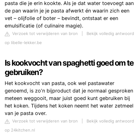
pasta die je erin kookte. Als je dat water toevoegt aan
de pan waarin je je pasta afwerkt én waarin zich een
vet – olijfolie of boter – bevindt, ontstaat er een
emulsificatie (of culinaire magie).
Verzoek tot verwijderen van bron
|
Bekijk volledig antwoord
op libelle-lekker.be
Is kookvocht van spaghetti goed om te
gebruiken?
Het kookvocht van pasta, ook wel pastawater
genoemd, is zo'n bijproduct dat je normaal gesproken
meteen weggooit, maar juist goed kunt gebruiken bij
het koken. Tijdens het koken neemt het water zetmeel
van je pasta over.
Verzoek tot verwijderen van bron
|
Bekijk volledig antwoord
op 24kitchen.nl