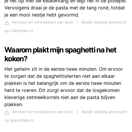
je het op met de keukentang en legt het in de pollepel.
Vervolgens draai je de pasta met de tang rond, totdat
je een mooi nestje hebt gevormd.
Verzoek tot verwijderen van bron
|
Bekijk volledig antwoord
op 24kitchen.nl
Waarom plakt mijn spaghetti na het
koken?
Het geheim zit in de eerste twee minuten. Om ervoor
te zorgen dat de spaghettislierten niet aan elkaar
plakken is het belangrijk om de eerste twee minuten
hard te roeren. Dit zorgt ervoor dat de losgekomen
kleverige zetmeelkorrels niet aan de pasta blijven
plakken.
Verzoek tot verwijderen van bron
|
Bekijk volledig antwoord
op granditalia.nl