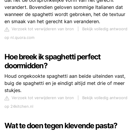
dat het de oorspronkelijke vorm van het gerecht
verandert. Bovendien geloven sommige Italianen dat
wanneer de spaghetti wordt gebroken, het de textuur
en smaak van het gerecht kan veranderen.
Verzoek tot verwijderen van bron
|
Bekijk volledig antwoord
op nl.quora.com
Hoe breek ik spaghetti perfect
doormidden?
Houd ongekookte spaghetti aan beide uiteinden vast,
buig de spaghetti en je eindigt altijd met drie of meer
stukjes.
Verzoek tot verwijderen van bron
|
Bekijk volledig antwoord
op 24kitchen.nl
Wat te doen tegen klevende pasta?