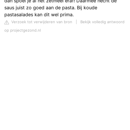
dan spoel je al het zetmeel eraf! Daarmee hecht de
saus juist zo goed aan de pasta. Bij koude
pastasalades kan dit wel prima.
Verzoek tot verwijderen van bron
|
Bekijk volledig antwoord
op projectgezond.nl