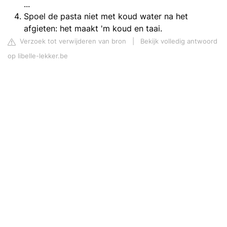
...
Spoel de pasta niet met koud water na het
afgieten: het maakt 'm koud en taai.
Verzoek tot verwijderen van bron
|
Bekijk volledig antwoord
op libelle-lekker.be