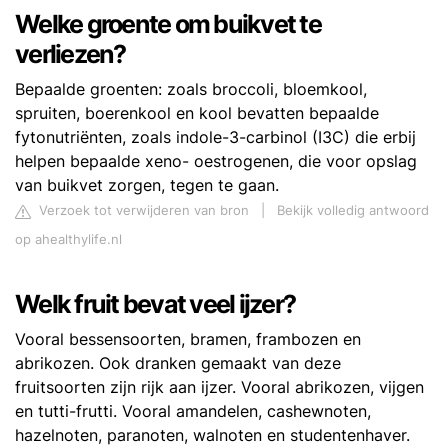
Welke groente om buikvet te
verliezen?
Bepaalde groenten: zoals broccoli, bloemkool,
spruiten, boerenkool en kool bevatten bepaalde
fytonutriënten, zoals indole-3-carbinol (I3C) die erbij
helpen bepaalde xeno- oestrogenen, die voor opslag
van buikvet zorgen, tegen te gaan.
Verzoek tot verwijderen van bron
|
Bekijk volledig antwoord
op ahealthylife.nl
Welk fruit bevat veel ijzer?
Vooral bessensoorten, bramen, frambozen en
abrikozen. Ook dranken gemaakt van deze
fruitsoorten zijn rijk aan ijzer. Vooral abrikozen, vijgen
en tutti-frutti. Vooral amandelen, cashewnoten,
hazelnoten, paranoten, walnoten en studentenhaver.