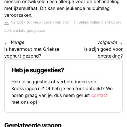
mensen ontwikkelen een allergie voor de behandeling
met ijzersulfaat. Dit kan een jeukende huiduitslag
veroorzaken.
Verzoek tot verwijderen van bron
|
Bekijk volledig antwoord
op translate.google.com
←
Vorige
Volgende
→
Is havermout met Griekse
Is azijn goed voor
yoghurt gezond?
ontsteking?
Heb je suggesties?
Heb je suggesties of verbeteringen voor
Kookvragen.nl? Of heb je een fout ontdekt? We
horen graag van je, dus neem gerust
contact
met ons op!
Gerelateerde vragen