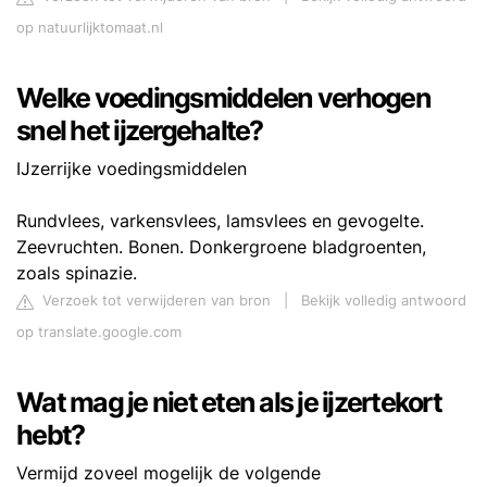
op natuurlijktomaat.nl
Welke voedingsmiddelen verhogen
snel het ijzergehalte?
IJzerrijke voedingsmiddelen
Rundvlees, varkensvlees, lamsvlees en gevogelte.
Zeevruchten. Bonen. Donkergroene bladgroenten,
zoals spinazie.
Verzoek tot verwijderen van bron
|
Bekijk volledig antwoord
op translate.google.com
Wat mag je niet eten als je ijzertekort
hebt?
Vermijd zoveel mogelijk de volgende