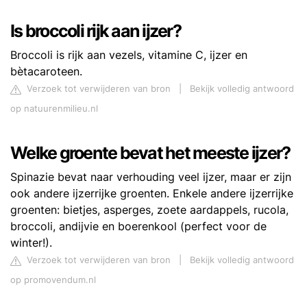
Is broccoli rijk aan ijzer?
Broccoli is rijk aan vezels, vitamine C, ijzer en
bètacaroteen.
Verzoek tot verwijderen van bron
|
Bekijk volledig antwoord
op natuurenmilieu.nl
Welke groente bevat het meeste ijzer?
Spinazie bevat naar verhouding veel ijzer, maar er zijn
ook andere ijzerrijke groenten. Enkele andere ijzerrijke
groenten: bietjes, asperges, zoete aardappels, rucola,
broccoli, andijvie en boerenkool (perfect voor de
winter!).
Verzoek tot verwijderen van bron
|
Bekijk volledig antwoord
op promovendum.nl