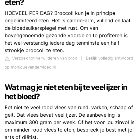
eten?
HOEVEEL PER DAG? Broccoli kun je in principe
ongelimiteerd eten. Het is calorie-arm, vullend en laat
de bloedsuikerspiegel met rust. Om van
bovengenoemde gezonde voordelen te profiteren is
het wel verstandig iedere dag tenminste een half
strookje broccoli te eten.
Verzoek tot verwijderen van bron
|
Bekijk volledig antwoord
op moniquevandervloed.nl
Wat mag je niet eten bij te veel ijzer in
het bloed?
Eet niet te veel rood vlees van rund, varken, schaap of
geit. Dat vlees bevat veel ijzer. De aanbeveling is
maximum 300 gram per week. Of het voor jou zinvol is
om minder rood vlees te eten, bespreek je best met je
arts of diëtist.