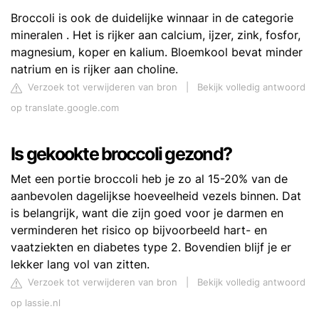
Broccoli is ook de duidelijke winnaar in de categorie
mineralen . Het is rijker aan calcium, ijzer, zink, fosfor,
magnesium, koper en kalium. Bloemkool bevat minder
natrium en is rijker aan choline.
Verzoek tot verwijderen van bron
|
Bekijk volledig antwoord
op translate.google.com
Is gekookte broccoli gezond?
Met een portie broccoli heb je zo al 15-20% van de
aanbevolen dagelijkse hoeveelheid vezels binnen. Dat
is belangrijk, want die zijn goed voor je darmen en
verminderen het risico op bijvoorbeeld hart- en
vaatziekten en diabetes type 2. Bovendien blijf je er
lekker lang vol van zitten.
Verzoek tot verwijderen van bron
|
Bekijk volledig antwoord
op lassie.nl