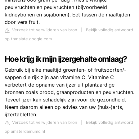
peulvruchten en peulvruchten (bijvoorbeeld
kidneybonen en sojabonen). Eet tussen de maaltijden
door vers fruit.
Verzoek tot verwijderen van bron
|
Bekijk volledig antwoord
op translate.google.com
Hoe krijg ik mijn ijzergehalte omlaag?
Gebruik bij elke maaltijd groenten- of fruitsoorten/-
sappen die rijk zijn aan vitamine C. Vitamine C
verbetert de opname van ijzer uit plantaardige
bronnen zoals brood, graanproducten en peulvruchten.
Teveel ijzer kan schadelijk zijn voor de gezondheid.
Neem daarom alleen op advies van uw (huis-)arts,
ijzertabletten.
Verzoek tot verwijderen van bron
|
Bekijk volledig antwoord
op amsterdamumc.nl