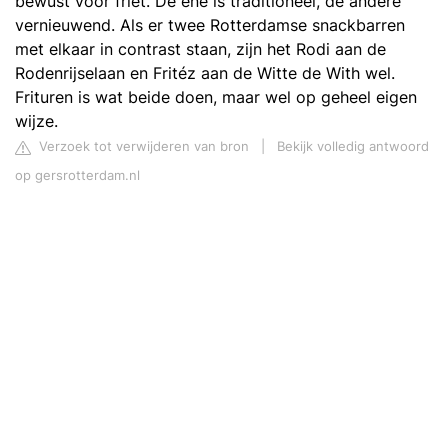
bewust voor friet. De ene is traditioneel, de andere
vernieuwend. Als er twee Rotterdamse snackbarren
met elkaar in contrast staan, zijn het Rodi aan de
Rodenrijselaan en Fritéz aan de Witte de With wel.
Frituren is wat beide doen, maar wel op geheel eigen
wijze.
Verzoek tot verwijderen van bron
|
Bekijk volledig antwoord
op gersrotterdam.nl