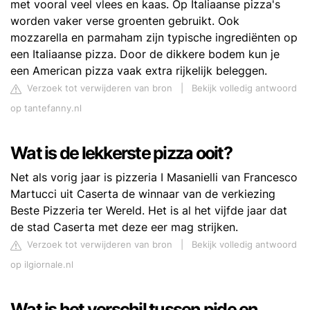
met vooral veel vlees en kaas. Op Italiaanse pizza's
worden vaker verse groenten gebruikt. Ook
mozzarella en parmaham zijn typische ingrediënten op
een Italiaanse pizza. Door de dikkere bodem kun je
een American pizza vaak extra rijkelijk beleggen.
Verzoek tot verwijderen van bron
|
Bekijk volledig antwoord
op tantefanny.nl
Wat is de lekkerste pizza ooit?
Net als vorig jaar is pizzeria I Masanielli van Francesco
Martucci uit Caserta de winnaar van de verkiezing
Beste Pizzeria ter Wereld. Het is al het vijfde jaar dat
de stad Caserta met deze eer mag strijken.
Verzoek tot verwijderen van bron
|
Bekijk volledig antwoord
op ilgiornale.nl
Wat is het verschil tussen pide en