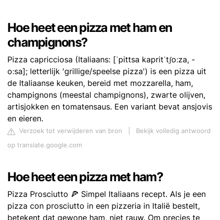
Hoe heet een pizza met ham en
champignons?
Pizza capricciosa (Italiaans: [ˈpittsa kapritˈtʃoːza, -
oːsa]; letterlijk 'grillige/speelse pizza') is een pizza uit
de Italiaanse keuken, bereid met mozzarella, ham,
champignons (meestal champignons), zwarte olijven,
artisjokken en tomatensaus. Een variant bevat ansjovis
en eieren.
Verzoek tot verwijderen van bron
|
Bekijk volledig antwoord
op translate.google.com
Hoe heet een pizza met ham?
Pizza Prosciutto 🍕 Simpel Italiaans recept. Als je een
pizza con prosciutto in een pizzeria in Italië bestelt,
betekent dat gewone ham, niet rauw. Om precies te