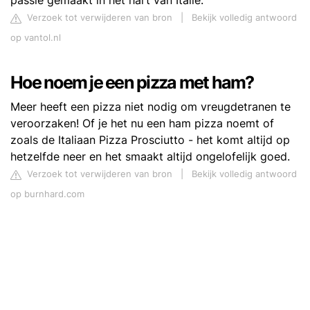
passie gemaakt in het hart van Italië.
Verzoek tot verwijderen van bron
|
Bekijk volledig antwoord
op vantol.nl
Hoe noem je een pizza met ham?
Meer heeft een pizza niet nodig om vreugdetranen te
veroorzaken! Of je het nu een ham pizza noemt of
zoals de Italiaan Pizza Prosciutto - het komt altijd op
hetzelfde neer en het smaakt altijd ongelofelijk goed.
Verzoek tot verwijderen van bron
|
Bekijk volledig antwoord
op burnhard.com