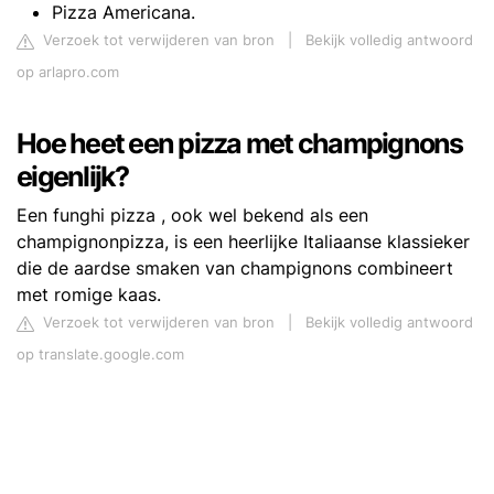
Pizza Americana.
Verzoek tot verwijderen van bron
|
Bekijk volledig antwoord
op arlapro.com
Hoe heet een pizza met champignons
eigenlijk?
Een funghi pizza , ook wel bekend als een
champignonpizza, is een heerlijke Italiaanse klassieker
die de aardse smaken van champignons combineert
met romige kaas.
Verzoek tot verwijderen van bron
|
Bekijk volledig antwoord
op translate.google.com