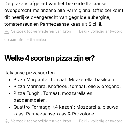
De pizza is afgeleid van het bekende Italiaanse
ovengerecht melanzane alla Parmigiana. Officieel komt
dit heerlijke ovengerecht van gegrilde aubergine,
tomatensaus en Parmezaanse kaas uit Sicilië.
Verzoek tot verwijderen van bron
|
Bekijk volledig antwoord
op aantafelmettammie.nl
Welke 4 soorten pizza zijn er?
Italiaanse pizzasoorten
Pizza Margarita: Tomaat, Mozzerella, basilicum. ...
Pizza Marinara: Knoflook, tomaat, olie & oregano.
Pizza Funghi: Tomaat, mozzarella en
paddenstoelen.
Quattro Formaggi (4 kazen): Mozzarella, blauwe
kaas, Parmazaanse kaas & Provolone.
Verzoek tot verwijderen van bron
|
Bekijk volledig antwoord