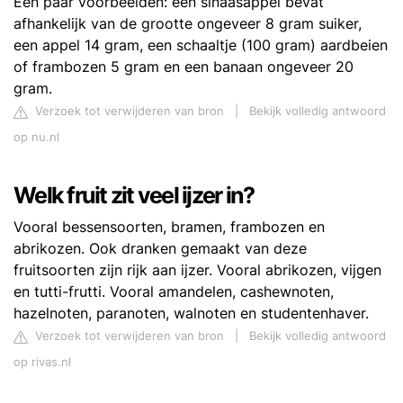
Een paar voorbeelden: een sinaasappel bevat
afhankelijk van de grootte ongeveer 8 gram suiker,
een appel 14 gram, een schaaltje (100 gram) aardbeien
of frambozen 5 gram en een banaan ongeveer 20
gram.
Verzoek tot verwijderen van bron
|
Bekijk volledig antwoord
op nu.nl
Welk fruit zit veel ijzer in?
Vooral bessensoorten, bramen, frambozen en
abrikozen. Ook dranken gemaakt van deze
fruitsoorten zijn rijk aan ijzer. Vooral abrikozen, vijgen
en tutti-frutti. Vooral amandelen, cashewnoten,
hazelnoten, paranoten, walnoten en studentenhaver.
Verzoek tot verwijderen van bron
|
Bekijk volledig antwoord
op rivas.nl