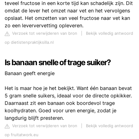
teveel fructose in een korte tijd kan schadelijk zijn. Dit
omdat de lever het omzet naar vet en het vervolgens
opslaat. Het omzetten van veel fructose naar vet kan
zo een leververvetting opleveren.
Verzoek tot verwijderen van bron
|
Bekijk volledig antwoord
op dietistenpraktijksilla.nl
Is banaan snelle of trage suiker?
Banaan geeft energie
Het is maar hoe je het bekijkt. Want één banaan bevat
5 gram snelle suikers, ideaal voor de directe opkikker.
Daarnaast zit een banaan ook boordevol trage
koolhydraten. Goed voor uren energie, zodat je
langdurig blijft presteren.
Verzoek tot verwijderen van bron
|
Bekijk volledig antwoord
op fruitatwork.eu