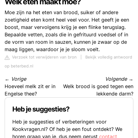
Welk eten maakt moe?
Moe zijn na het eten van brood, suiker of andere
zoetigheid eten komt heel veel voor. Het geeft je een
boost, maar vervolgens krijg je een flinke terugslag.
Bepaalde vetten, zoals die in gefrituurd voedsel of in
de vorm van room in sauzen, kunnen je zwaar op de
maag liggen, waardoor je je sloom voelt.
Verzoek tot verwijderen van bron
|
Bekijk volledig antwoord
op beterbed.nl
←
Vorige
Volgende
→
Hoeveel melk zit er in
Welk brood is goed tegen een
Engelse thee?
lekkende darm?
Heb je suggesties?
Heb je suggesties of verbeteringen voor
Kookvragen.nl? Of heb je een fout ontdekt? We
horen graag van je, dus neem gerust
contact