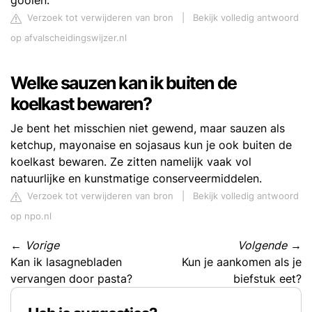
gooien.
Verzoek tot verwijderen van bron
|
Bekijk volledig antwoord
op afvalscheidingswijzer.nl
Welke sauzen kan ik buiten de
koelkast bewaren?
Je bent het misschien niet gewend, maar sauzen als
ketchup, mayonaise en sojasaus kun je ook buiten de
koelkast bewaren. Ze zitten namelijk vaak vol
natuurlijke en kunstmatige conserveermiddelen.
Verzoek tot verwijderen van bron
|
Bekijk volledig antwoord
op npo.nl
←
Vorige
Volgende
→
Kan ik lasagnebladen
Kun je aankomen als je
vervangen door pasta?
biefstuk eet?