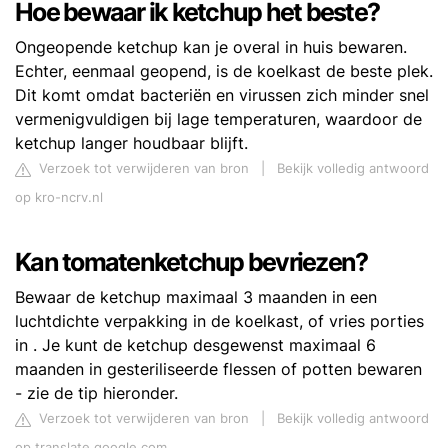
Hoe bewaar ik ketchup het beste?
Ongeopende ketchup kan je overal in huis bewaren.
Echter, eenmaal geopend, is de koelkast de beste plek.
Dit komt omdat bacteriën en virussen zich minder snel
vermenigvuldigen bij lage temperaturen, waardoor de
ketchup langer houdbaar blijft.
Verzoek tot verwijderen van bron
|
Bekijk volledig antwoord
op kro-ncrv.nl
Kan tomatenketchup bevriezen?
Bewaar de ketchup maximaal 3 maanden in een
luchtdichte verpakking in de koelkast, of vries porties
in . Je kunt de ketchup desgewenst maximaal 6
maanden in gesteriliseerde flessen of potten bewaren
- zie de tip hieronder.
Verzoek tot verwijderen van bron
|
Bekijk volledig antwoord
op translate.google.com