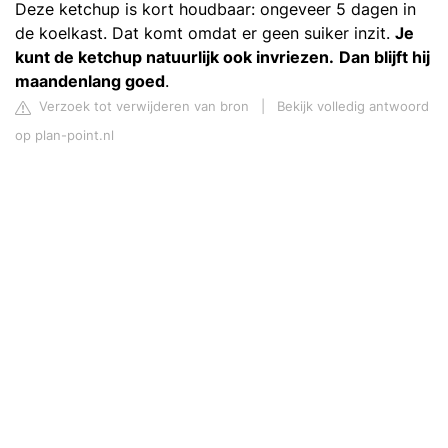
Deze ketchup is kort houdbaar: ongeveer 5 dagen in
de koelkast. Dat komt omdat er geen suiker inzit.
Je
kunt de ketchup natuurlijk ook invriezen.
Dan blijft hij
maandenlang goed
.
Verzoek tot verwijderen van bron
|
Bekijk volledig antwoord
op plan-point.nl