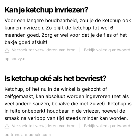
Kan je ketchup invriezen?
Voor een langere houdbaarheid, zou je de ketchup ook
kunnen invriezen. Zo blijft de ketchup tot wel 6
maanden goed. Zorg er wel voor dat je de fles of het
bakje goed afsluit!
Verzoek tot verwijderen van bron
|
Bekijk volledig antwoord
op souvy.nl
Is ketchup oké als het bevriest?
Ketchup, of het nu in de winkel is gekocht of
zelfgemaakt, kan absoluut worden ingevroren (net als
veel andere sauzen, behalve die met zuivel). Ketchup is
in feite onbeperkt houdbaar in de vriezer, hoewel de
smaak na verloop van tijd steeds minder kan worden.
Verzoek tot verwijderen van bron
|
Bekijk volledig antwoord
op translate.google.com