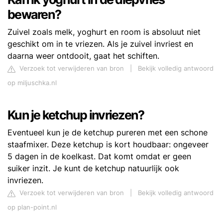
bewaren?
Zuivel zoals melk, yoghurt en room is absoluut niet
geschikt om in te vriezen. Als je zuivel invriest en
daarna weer ontdooit, gaat het schiften.
Verzoek tot verwijderen van bron
|
Bekijk volledig antwoord
op miljuschka.nl
Kun je ketchup invriezen?
Eventueel kun je de ketchup pureren met een schone
staafmixer. Deze ketchup is kort houdbaar: ongeveer
5 dagen in de koelkast. Dat komt omdat er geen
suiker inzit. Je kunt de ketchup natuurlijk ook
invriezen.
Verzoek tot verwijderen van bron
|
Bekijk volledig antwoord
op plan-point.nl