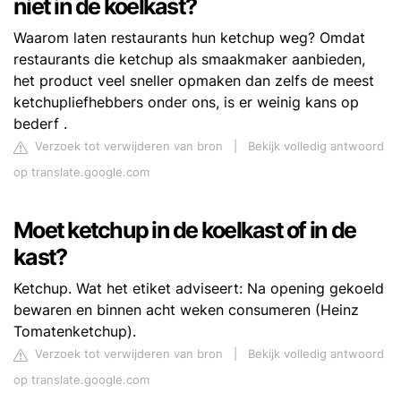
niet in de koelkast?
Waarom laten restaurants hun ketchup weg? Omdat
restaurants die ketchup als smaakmaker aanbieden,
het product veel sneller opmaken dan zelfs de meest
ketchupliefhebbers onder ons, is er weinig kans op
bederf .
Verzoek tot verwijderen van bron
|
Bekijk volledig antwoord
op translate.google.com
Moet ketchup in de koelkast of in de
kast?
Ketchup. Wat het etiket adviseert: Na opening gekoeld
bewaren en binnen acht weken consumeren (Heinz
Tomatenketchup).
Verzoek tot verwijderen van bron
|
Bekijk volledig antwoord
op translate.google.com