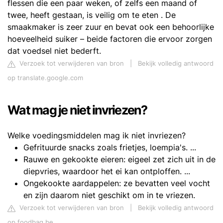
flessen die een paar weken, of zelfs een maand of
twee, heeft gestaan, is veilig om te eten . De
smaakmaker is zeer zuur en bevat ook een behoorlijke
hoeveelheid suiker – beide factoren die ervoor zorgen
dat voedsel niet bederft.
Verzoek tot verwijderen van bron
|
Bekijk volledig antwoord
op translate.google.com
Wat mag je niet invriezen?
Welke voedingsmiddelen mag ik niet invriezen?
Gefrituurde snacks zoals frietjes, loempia's. ...
Rauwe en gekookte eieren: eigeel zet zich uit in de
diepvries, waardoor het ei kan ontploffen. ...
Ongekookte aardappelen: ze bevatten veel vocht
en zijn daarom niet geschikt om in te vriezen.
Verzoek tot verwijderen van bron
|
Bekijk volledig antwoord
op foodbag.be