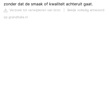
zonder dat de smaak of kwaliteit achteruit gaat.
Verzoek tot verwijderen van bron
|
Bekijk volledig antwoord
op granditalia.nl