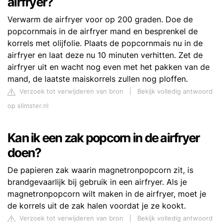
airfryer?
Verwarm de airfryer voor op 200 graden. Doe de
popcornmais in de airfryer mand en besprenkel de
korrels met olijfolie. Plaats de popcornmais nu in de
airfryer en laat deze nu 10 minuten verhitten. Zet de
airfryer uit en wacht nog even met het pakken van de
mand, de laatste maiskorrels zullen nog ploffen.
Verzoek tot verwijderen van bron
|
Bekijk volledig antwoord
op slimster.nl
Kan ik een zak popcorn in de airfryer
doen?
De papieren zak waarin magnetronpopcorn zit, is
brandgevaarlijk bij gebruik in een airfryer. Als je
magnetronpopcorn wilt maken in de airfryer, moet je
de korrels uit de zak halen voordat je ze kookt.
Verzoek tot verwijderen van bron
|
Bekijk volledig antwoord