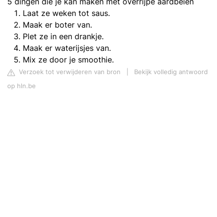
5 dingen die je kan maken met overrijpe aardbeien
Laat ze weken tot saus.
Maak er boter van.
Plet ze in een drankje.
Maak er waterijsjes van.
Mix ze door je smoothie.
Verzoek tot verwijderen van bron
|
Bekijk volledig antwoord
op hln.be