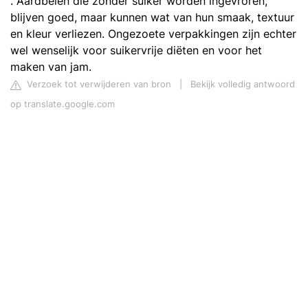
. Aardbeien die zonder suiker worden ingevroren,
blijven goed, maar kunnen wat van hun smaak, textuur
en kleur verliezen. Ongezoete verpakkingen zijn echter
wel wenselijk voor suikervrije diëten en voor het
maken van jam.
Verzoek tot verwijderen van bron
|
Bekijk volledig antwoord
op translate.google.com