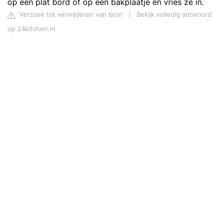
op een plat bord of op een bakplaatje en vries ze in.
Verzoek tot verwijderen van bron
|
Bekijk volledig antwoord
op 24kitchen.nl