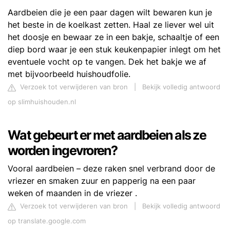
Aardbeien die je een paar dagen wilt bewaren kun je
het beste in de koelkast zetten. Haal ze liever wel uit
het doosje en bewaar ze in een bakje, schaaltje of een
diep bord waar je een stuk keukenpapier inlegt om het
eventuele vocht op te vangen. Dek het bakje we af
met bijvoorbeeld huishoudfolie.
Verzoek tot verwijderen van bron
|
Bekijk volledig antwoord
op slimhuishouden.nl
Wat gebeurt er met aardbeien als ze
worden ingevroren?
Vooral aardbeien – deze raken snel verbrand door de
vriezer en smaken zuur en papperig na een paar
weken of maanden in de vriezer .
Verzoek tot verwijderen van bron
|
Bekijk volledig antwoord
op translate.google.com