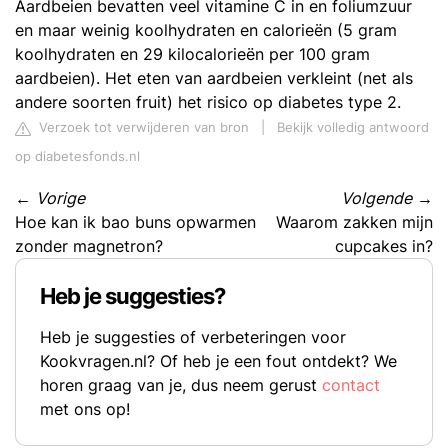
Aardbeien bevatten veel vitamine C in en foliumzuur
en maar weinig koolhydraten en calorieën (5 gram
koolhydraten en 29 kilocalorieën per 100 gram
aardbeien). Het eten van aardbeien verkleint (net als
andere soorten fruit) het risico op diabetes type 2.
Verzoek tot verwijderen van bron
|
Bekijk volledig antwoord
op diabetesfonds.nl
←
Vorige
Volgende
→
Hoe kan ik bao buns opwarmen
Waarom zakken mijn
zonder magnetron?
cupcakes in?
Heb je suggesties?
Heb je suggesties of verbeteringen voor
Kookvragen.nl? Of heb je een fout ontdekt? We
horen graag van je, dus neem gerust
contact
met ons op!