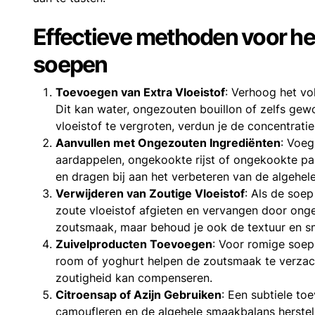
Effectieve methoden voor he
soepen
Toevoegen van Extra Vloeistof
: Verhoog het vo
Dit kan water, ongezouten bouillon of zelfs ge
vloeistof te vergroten, verdun je de concentratie
Aanvullen met Ongezouten Ingrediënten
: Voeg
aardappelen, ongekookte rijst of ongekookte pa
en dragen bij aan het verbeteren van de algehel
Verwijderen van Zoutige Vloeistof
: Als de soe
zoute vloeistof afgieten en vervangen door ongez
zoutsmaak, maar behoud je ook de textuur en s
Zuivelproducten Toevoegen
: Voor romige soep
room of yoghurt helpen de zoutsmaak te verzac
zoutigheid kan compenseren.
Citroensap of Azijn Gebruiken
: Een subtiele to
camoufleren en de algehele smaakbalans herstel