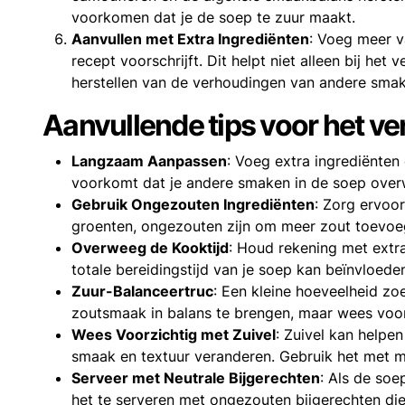
voorkomen dat je de soep te zuur maakt.
Aanvullen met Extra Ingrediënten
: Voeg meer v
recept voorschrijft. Dit helpt niet alleen bij he
herstellen van de verhoudingen van andere smak
Aanvullende tips voor het ve
Langzaam Aanpassen
: Voeg extra ingrediënten 
voorkomt dat je andere smaken in de soep overw
Gebruik Ongezouten Ingrediënten
: Zorg ervoor
groenten, ongezouten zijn om meer zout toevo
Overweeg de Kooktijd
: Houd rekening met extra
totale bereidingstijd van je soep kan beïnvloede
Zuur-Balanceertruc
: Een kleine hoeveelheid zo
zoutsmaak in balans te brengen, maar wees voor
Wees Voorzichtig met Zuivel
: Zuivel kan helpe
smaak en textuur veranderen. Gebruik het met 
Serveer met Neutrale Bijgerechten
: Als de so
het te serveren met ongezouten bijgerechten d