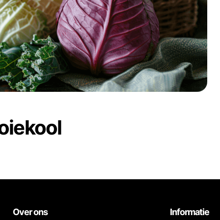
oiekool
Over ons
Informatie