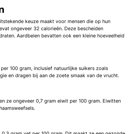
n
n uitstekende keuze maakt voor mensen die op hun
bevat ongeveer 32 calorieën. Deze bescheiden
draten. Aardbeien bevatten ook een kleine hoeveelheid
r 100 gram, inclusief natuurlijke suikers zoals
gie en dragen bij aan de zoete smaak van de vrucht.
tten ze ongeveer 0,7 gram eiwit per 100 gram. Eiwitten
ichaamsweefsels.
er 0,3 gram vet per 100 gram. Dit maakt ze een gezonde