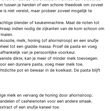
ten tussen je handen of een schone theedoek om zoveel
ie is niet vereist, maar probeer zoveel mogelijk te
achtige blender of keukenmachine. Maal de noten tot
Schraap indien nodig de zijkanten van de kom schoon om
rmalen.
osolie, melk, honing (of ahornsiroop) en een snufje
eheel tot een gladde massa. Proef de pasta en voeg
fhankelijk van je persoonlijke voorkeur.
enste dikte, kan je meer of minder melk toevoegen.
voor een dunnere pasta, voeg meer melk toe.
tdichte pot en bewaar in de koelkast. De pasta blijft
dige melk en vervang de honing door ahornsiroop.
mandelen of cashewnoten voor een andere smaak.
extract of een snufje kaneel toe.