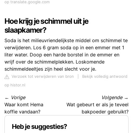
op translate.google.com
Hoe krijg je schimmel uit je
slaapkamer?
Soda is het milieuvriendelijkste middel om schimmel te
verwijderen. Los 6 gram soda op in een emmer met 1
liter water. Doop een harde borstel in de emmer en
wrijf over de schimmelplekken. Loskomende
schimmeldeeltjes zijn heel slecht voor je.
Verzoek tot verwijderen van bron
|
Bekijk volledig antwoord
op histor.nl
←
Vorige
Volgende
→
Waar komt Hema
Wat gebeurt er als je teveel
koffie vandaan?
bakpoeder gebruikt?
Heb je suggesties?