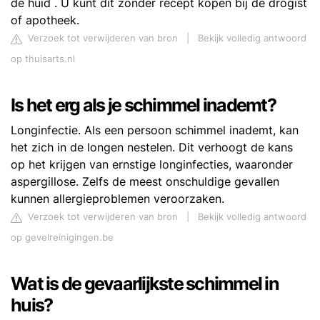
de huid . U kunt dit zonder recept kopen bij de drogist
of apotheek.
Verzoek tot verwijderen van bron
|
Bekijk volledig antwoord
op thuisarts.nl
Is het erg als je schimmel inademt?
Longinfectie. Als een persoon schimmel inademt, kan
het zich in de longen nestelen. Dit verhoogt de kans
op het krijgen van ernstige longinfecties, waaronder
aspergillose. Zelfs de meest onschuldige gevallen
kunnen allergieproblemen veroorzaken.
Verzoek tot verwijderen van bron
|
Bekijk volledig antwoord
op gevelreinigingen.be
Wat is de gevaarlijkste schimmel in
huis?