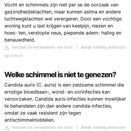
Vocht en schimmels zijn niet per se de oorzaak van
gezondheidsklachten, maar kunnen astma en andere
luchtwegklachten wel verergeren. Door een vochtige
woning kunt u last krijgen van keelpijn, niezen en
hoes- ten, verstopte neus, piepende adem- haling en
benauwdheid.
Verzoek tot verwijderen van bron
|
Bekijk volledig antwoord
op rivm.nl
Welke schimmel is niet te genezen?
Candida auris (C. auris) is een zeldzame schimmel die
ernstige bloedbaan-, wond- en oorinfecties kan
veroorzaken. Candida auris-infecties kunnen moeilijker
te behandelen zijn dan andere candida-infecties,
omdat ze vaak resistent zijn tegen
antischimmelmiddelen.
Verzoek tot verwijderen van bron
|
Bekijk volledig antwoord