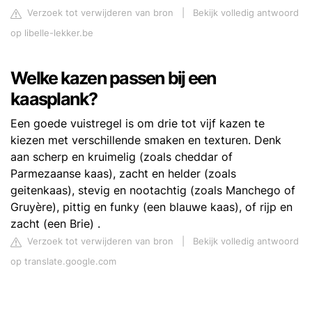
Verzoek tot verwijderen van bron
|
Bekijk volledig antwoord
op libelle-lekker.be
Welke kazen passen bij een
kaasplank?
Een goede vuistregel is om drie tot vijf kazen te
kiezen met verschillende smaken en texturen. Denk
aan scherp en kruimelig (zoals cheddar of
Parmezaanse kaas), zacht en helder (zoals
geitenkaas), stevig en nootachtig (zoals Manchego of
Gruyère), pittig en funky (een blauwe kaas), of rijp en
zacht (een Brie) .
Verzoek tot verwijderen van bron
|
Bekijk volledig antwoord
op translate.google.com