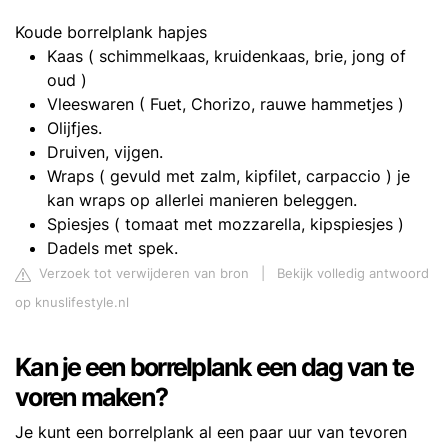
Koude borrelplank hapjes
Kaas ( schimmelkaas, kruidenkaas, brie, jong of
oud )
Vleeswaren ( Fuet, Chorizo, rauwe hammetjes )
Olijfjes.
Druiven, vijgen.
Wraps ( gevuld met zalm, kipfilet, carpaccio ) je
kan wraps op allerlei manieren beleggen.
Spiesjes ( tomaat met mozzarella, kipspiesjes )
Dadels met spek.
Verzoek tot verwijderen van bron
|
Bekijk volledig antwoord
op knuslifestyle.nl
Kan je een borrelplank een dag van te
voren maken?
Je kunt een borrelplank al een paar uur van tevoren