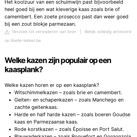
Het koolzuur van een schuimwijn past bijvoorbeeld
heel goed bij een wat kleverige kaas zoals brie of
camembert. Een zoete prosecco past dan weer goed
bij een zout blokje parmezaan.
Verzoek tot verwijderen van bron
|
Bekijk volledig antwoord
op libelle-lekker.be
Welke kazen zijn populair op een
kaasplank?
Welke kazen horen er op een kaasplank?
Witschimmelkazen – zoals brie en camembert.
Geiten- en schapenkazen – zoals Manchego en
zachte geitenkaas.
Harde en half harde kazen – zoals boeren Goudse
kaas en Parmezaanse kaas.
Rode korstkazen – zoals Époisse en Port Salut.
Blauwaderkazen – zoals Roquefort en Gorgonzola.