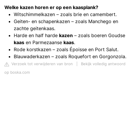
Welke kazen
horen
er op een kaasplank
?
Witschimmelkazen – zoals brie en camembert.
Geiten- en schapenkazen – zoals Manchego en
zachte geitenkaas.
Harde en half harde
kazen
– zoals boeren Goudse
kaas
en Parmezaanse
kaas
.
Rode korstkazen – zoals Époisse en Port Salut.
Blauwaderkazen – zoals Roquefort en Gorgonzola.
Verzoek tot verwijderen van bron
|
Bekijk volledig antwoord
op boska.com