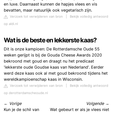
en luxe. Daarnaast kunnen de hapjes vlees en vis
bevatten, maar natuurlijk ook vegetarisch zijn.
Verzoek tot verwijderen van bron
|
Bekijk volledig antwoord
op aldi.nl
Wat is de beste en lekkerste kaas?
Dit is onze kampioen: De Rotterdamsche Oude 55
weken gerijpt is bij de Gouda Cheese Awards 2020
bekroond met goud en draagt nu het predicaat
'lekkerste oude Goudse kaas van Nederland'. Eerder
werd deze kaas ook al met goud bekroond tijdens het
wereldkampioenschap kaas in Wisconsin.
Verzoek tot verwijderen van bron
|
Bekijk volledig antwoord
op derotterdamscheoude.nl
←
Vorige
Volgende
→
Kun je de schil van
Wat gebeurt er als je vlees niet