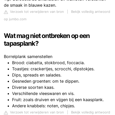
de smaak in blauwe kazen.
Verzoek tot verwijderen van bron
|
Bekijk volledig antwoord
op jumbo.com
Wat mag niet ontbreken op een
tapasplank?
Borrelplank samenstellen
Brood: ciabatta, stokbrood, foccacia.
Toastjes: crackertjes, scrocchi, dipstokjes.
Dips, spreads en salades.
Gesneden groenten: om te dippen.
Diverse soorten kaas.
Verschillende vleeswaren en vis.
Fruit: zoals druiven en vijgen bij een kaasplank.
Andere knabbels: noten, chipjes.
Verzoek tot verwijderen van bron
|
Bekijk volledig antwoord