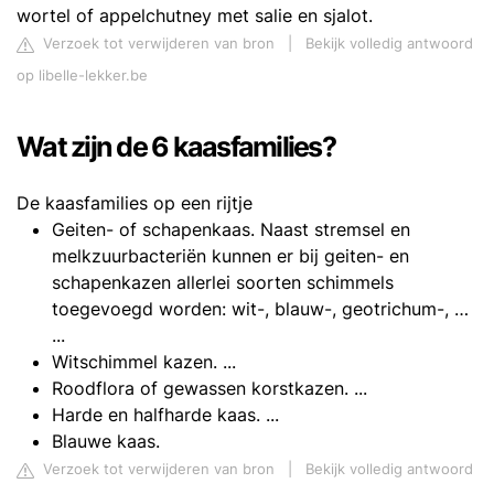
wortel of appelchutney met salie en sjalot.
Verzoek tot verwijderen van bron
|
Bekijk volledig antwoord
op libelle-lekker.be
Wat zijn de 6 kaasfamilies?
De kaasfamilies op een rijtje
Geiten- of schapenkaas. Naast stremsel en
melkzuurbacteriën kunnen er bij geiten- en
schapenkazen allerlei soorten schimmels
toegevoegd worden: wit-, blauw-, geotrichum-, …
...
Witschimmel kazen. ...
Roodflora of gewassen korstkazen. ...
Harde en halfharde kaas. ...
Blauwe kaas.
Verzoek tot verwijderen van bron
|
Bekijk volledig antwoord