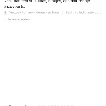
Denk aan een stuk kaas, blokjes, een half rondje
enzovoorts.
Verzoek tot verwijderen van bron
|
Bekijk volledig antwoord
op leukerecepten.nl