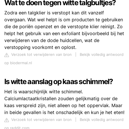
Wat te doen tegen witte talgbultjes?
Zodra een talgklier is verstopt kan dit vanzelf
overgaan. Wat wel helpt is om producten te gebruiken
die de poriën openzet en de verstopte klier reinigt. Zo
helpt het gebruik van een exfoliant bijvoorbeeld bij het
verwijderen van de dode huidcellen, wat de
verstopping voorkomt en oplost.
Verzoek tot verwijderen van bron
|
Bekijk volledig antwoord
op biodermal.nl
Is witte aanslag op kaas schimmel?
Het is waarschijnlijk witte schimmel.
Calciumlactaatkristallen zouden gelijkmatig over de
kaas verspreid zijn, niet alleen op het oppervlak. Maar
in beide gevallen is het onschadelijk en kun je het eten!
Verzoek tot verwijderen van bron
|
Bekijk volledig antwoord
op reddit.com