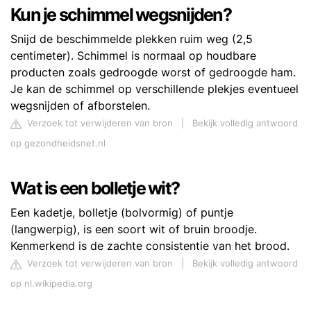
Kun je schimmel wegsnijden?
Snijd de beschimmelde plekken ruim weg (2,5
centimeter). Schimmel is normaal op houdbare
producten zoals gedroogde worst of gedroogde ham.
Je kan de schimmel op verschillende plekjes eventueel
wegsnijden of afborstelen.
Verzoek tot verwijderen van bron
|
Bekijk volledig antwoord
op gezondheidsnet.nl
Wat is een bolletje wit?
Een kadetje, bolletje (bolvormig) of puntje
(langwerpig), is een soort wit of bruin broodje.
Kenmerkend is de zachte consistentie van het brood.
Verzoek tot verwijderen van bron
|
Bekijk volledig antwoord
op nl.wikipedia.org