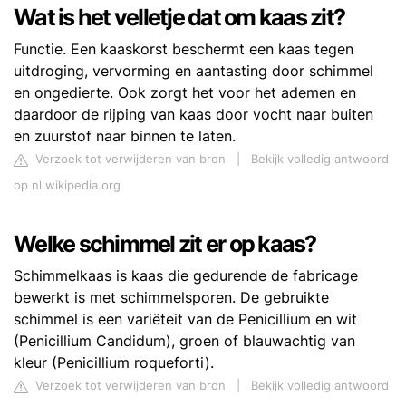
Wat is het velletje dat om kaas zit?
Functie. Een kaaskorst beschermt een kaas tegen
uitdroging, vervorming en aantasting door schimmel
en ongedierte. Ook zorgt het voor het ademen en
daardoor de rijping van kaas door vocht naar buiten
en zuurstof naar binnen te laten.
Verzoek tot verwijderen van bron
|
Bekijk volledig antwoord
op nl.wikipedia.org
Welke schimmel zit er op kaas?
Schimmelkaas is kaas die gedurende de fabricage
bewerkt is met schimmelsporen. De gebruikte
schimmel is een variëteit van de Penicillium en wit
(Penicillium Candidum), groen of blauwachtig van
kleur (Penicillium roqueforti).
Verzoek tot verwijderen van bron
|
Bekijk volledig antwoord