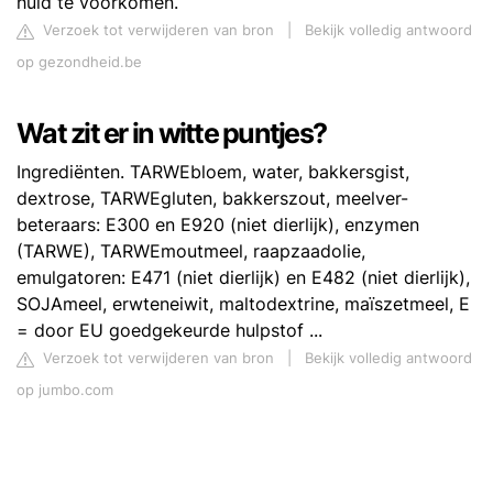
huid te voorkomen.
Verzoek tot verwijderen van bron
|
Bekijk volledig antwoord
op gezondheid.be
Wat zit er in witte puntjes?
Ingrediënten. TARWEbloem, water, bakkersgist,
dextrose, TARWEgluten, bakkerszout, meelver-
beteraars: E300 en E920 (niet dierlijk), enzymen
(TARWE), TARWEmoutmeel, raapzaadolie,
emulgatoren: E471 (niet dierlijk) en E482 (niet dierlijk),
SOJAmeel, erwteneiwit, maltodextrine, maïszetmeel, E
= door EU goedgekeurde hulpstof ...
Verzoek tot verwijderen van bron
|
Bekijk volledig antwoord
op jumbo.com