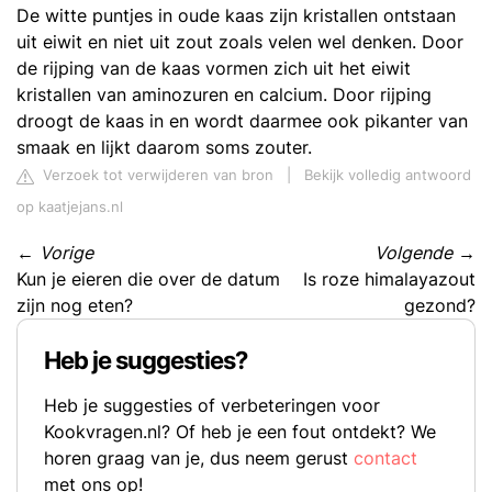
De witte puntjes in oude kaas zijn kristallen ontstaan
uit eiwit en niet uit zout zoals velen wel denken. Door
de rijping van de kaas vormen zich uit het eiwit
kristallen van aminozuren en calcium. Door rijping
droogt de kaas in en wordt daarmee ook pikanter van
smaak en lijkt daarom soms zouter.
Verzoek tot verwijderen van bron
|
Bekijk volledig antwoord
op kaatjejans.nl
←
Vorige
Volgende
→
Kun je eieren die over de datum
Is roze himalayazout
zijn nog eten?
gezond?
Heb je suggesties?
Heb je suggesties of verbeteringen voor
Kookvragen.nl? Of heb je een fout ontdekt? We
horen graag van je, dus neem gerust
contact
met ons op!