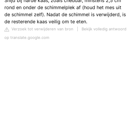
Snijd bij harde kaas, zoals cheddar, minstens 2,5 cm
rond en onder de schimmelplek af (houd het mes uit
de schimmel zelf). Nadat de schimmel is verwijderd, is
de resterende kaas veilig om te eten.
Verzoek tot verwijderen van bron
|
Bekijk volledig antwoord
op translate.google.com