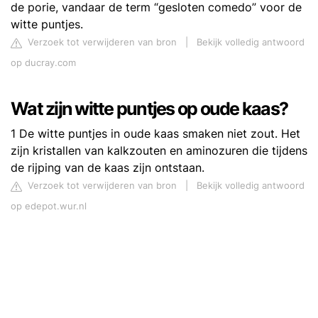
de porie, vandaar de term “gesloten comedo” voor de
witte puntjes.
Verzoek tot verwijderen van bron
|
Bekijk volledig antwoord
op ducray.com
Wat zijn witte puntjes op oude kaas?
1 De witte puntjes in oude kaas smaken niet zout. Het
zijn kristallen van kalkzouten en aminozuren die tijdens
de rijping van de kaas zijn ontstaan.
Verzoek tot verwijderen van bron
|
Bekijk volledig antwoord
op edepot.wur.nl