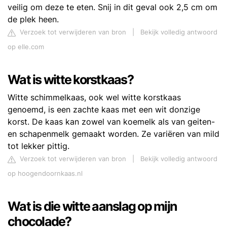
veilig om deze te eten. Snij in dit geval ook 2,5 cm om
de plek heen.
Verzoek tot verwijderen van bron
|
Bekijk volledig antwoord
op elle.com
Wat is witte korstkaas?
Witte schimmelkaas, ook wel witte korstkaas
genoemd, is een zachte kaas met een wit donzige
korst. De kaas kan zowel van koemelk als van geiten-
en schapenmelk gemaakt worden. Ze variëren van mild
tot lekker pittig.
Verzoek tot verwijderen van bron
|
Bekijk volledig antwoord
op hoogendoornkaas.nl
Wat is die witte aanslag op mijn
chocolade?