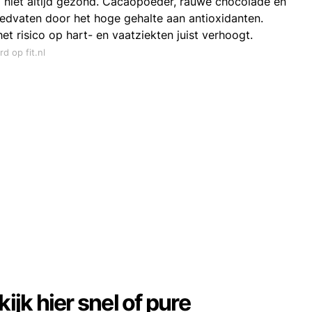
ang niet altijd gezond. Cacaopoeder, rauwe chocolade en
edvaten door het hoge gehalte aan antioxidanten.
t risico op hart- en vaatziekten juist verhoogt.
d op fit.nl
jk hier snel of pure