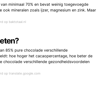
e van minimaal 70% en bevat weinig toegevoegde
e ook mineralen zoals ijzer, magnesium en zink. Maar
rd op baktotaal.nl
 eten?
kan 85% pure chocolade verschillende
eldt: hoe hoger het cacaopercentage, hoe beter de
re chocolade verschillende gezondheidsvoordelen
ord op translate.google.com