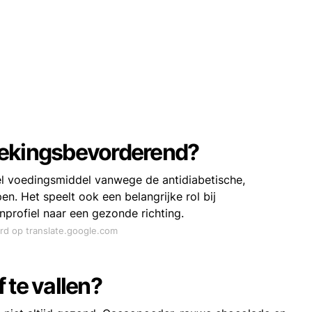
tekingsbevorderend?
l voedingsmiddel vanwege de antidiabetische,
. Het speelt ook een belangrijke rol bij
nprofiel naar een gezonde richting.
ord op translate.google.com
 te vallen?