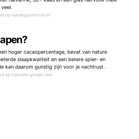
 veel.
ord op voedingscentrum.nl
slapen?
een hoger cacaopercentage, bevat van nature
terde slaapkwaliteit en een betere spier- en
e kan daarom gunstig zijn voor je nachtrust .
ord op translate.google.com