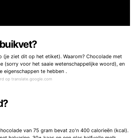
 buikvet?
o (je ziet dit op het etiket). Waarom? Chocolade met
 (sorry voor het saaie wetenschappelijke woord), en
de eigenschappen te hebben .
ord op translate.google.com
d?
chocolade van 75 gram bevat zo'n 400 calorieën (kcal).
t halvarine, 30+ kaas en een glas halfvolle melk