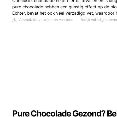
Conclusie: chocolade helpt niet bij afvallen en is l
pure chocolade hebben een gunstig effect op de blo
Echter, bevat het ook veel verzadigd vet, waardoor he
Verzoek tot verwijderen van bron
|
Bekijk volledig antwoor
Pure Chocolade Gezond? Beki