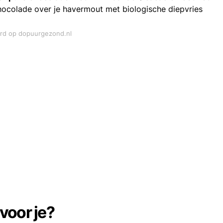
chocolade over je havermout met biologische diepvries
ord op dopuurgezond.nl
voor je?