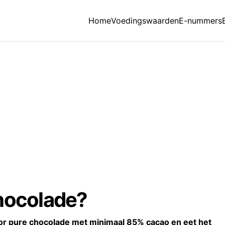
Home
Voedingswaarden
E-nummers
chocolade?
or pure chocolade met minimaal 85% cacao en eet het