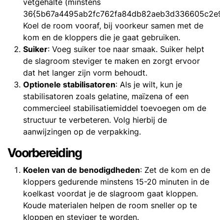
vetgehalte (minstens
36{5b67a4495ab2fc762fa84db82aeb3d336605c2e9
Koel de room vooraf, bij voorkeur samen met de
kom en de kloppers die je gaat gebruiken.
Suiker
: Voeg suiker toe naar smaak. Suiker helpt
de slagroom steviger te maken en zorgt ervoor
dat het langer zijn vorm behoudt.
Optionele stabilisatoren
: Als je wilt, kun je
stabilisatoren zoals gelatine, maïzena of een
commercieel stabilisatiemiddel toevoegen om de
structuur te verbeteren. Volg hierbij de
aanwijzingen op de verpakking.
Voorbereiding
Koelen van de benodigdheden
: Zet de kom en de
kloppers gedurende minstens 15-20 minuten in de
koelkast voordat je de slagroom gaat kloppen.
Koude materialen helpen de room sneller op te
kloppen en steviger te worden.