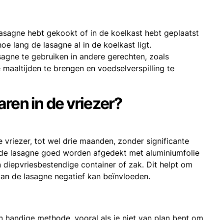
lasagne hebt gekookt of in de koelkast hebt geplaatst
oe lang de lasagne al in de koelkast ligt.
sagne te gebruiken in andere gerechten, zoals
e maaltijden te brengen en voedselverspilling te
ren in de vriezer?
vriezer, tot wel drie maanden, zonder significante
et de lasagne goed worden afgedekt met aluminiumfolie
n diepvriesbestendige container of zak. Dit helpt om
an de lasagne negatief kan beïnvloeden.
en handige methode, vooral als je niet van plan bent om