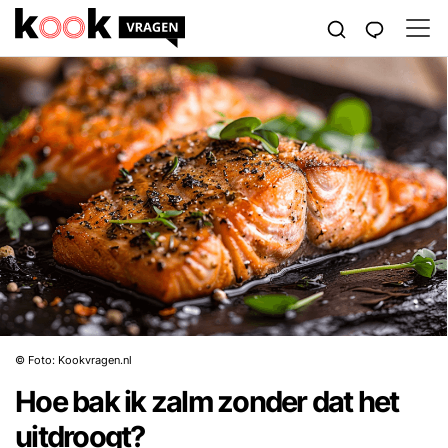
© Foto: Kookvragen.nl
Hoe bak ik zalm zonder dat het
uitdroogt?